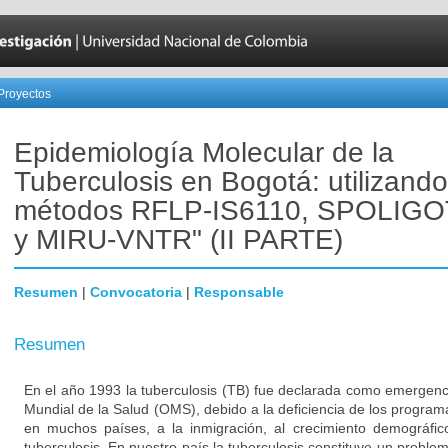
Proyectos
Epidemiología Molecular de la
Tuberculosis en Bogotá: utilizando
métodos RFLP-IS6110, SPOLIG
y MIRU-VNTR" (II PARTE)
Resumen
|
Convocatoria
|
Responsable
Resumen
En el año 1993 la tuberculosis (TB) fue declarada como emergenc
Mundial de la Salud (OMS), debido a la deficiencia de los progra
en muchos países, a la inmigración, al crecimiento demográfic
tuberculosis. En nuestro país la tuberculosis constituye un proble