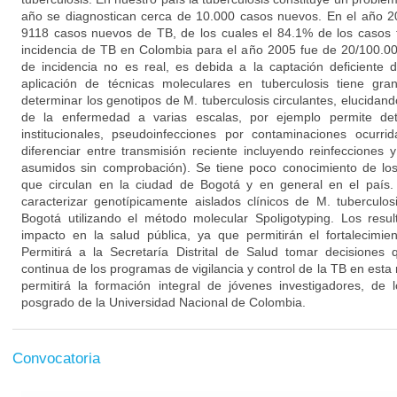
año se diagnostican cerca de 10.000 casos nuevos. En el año 20
9118 casos nuevos de TB, de los cuales el 84.1% de los casos f
incidencia de TB en Colombia para el año 2005 fue de 20/100.00
de incidencia no es real, es debida a la captación deficiente 
aplicación de técnicas moleculares en tuberculosis tiene gra
determinar los genotipos de M. tuberculosis circulantes, elucidand
de la enfermedad a varias escalas, por ejemplo permite det
institucionales, pseudoinfecciones por contaminaciones ocurrid
diferenciar entre transmisión reciente incluyendo reinfecciones 
asumidos sin comprobación). Se tiene poco conocimiento de los
que circulan en la ciudad de Bogotá y en general en el país.
caracterizar genotípicamente aislados clínicos de M. tuberculo
Bogotá utilizando el método molecular Spoligotyping. Los resu
impacto en la salud pública, ya que permitirán el fortalecimie
Permitirá a la Secretaría Distrital de Salud tomar decisione
continua de los programas de vigilancia y control de la TB en esta 
permitirá la formación integral de jóvenes investigadores, d
posgrado de la Universidad Nacional de Colombia.
Convocatoria