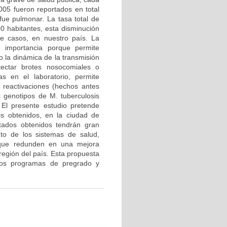
05 fueron reportados en total
ue pulmonar. La tasa total de
0 habitantes, esta disminución
de casos, en nuestro país. La
n importancia porque permite
o la dinámica de la transmisión
ectar brotes nosocomiales o
as en el laboratorio, permite
y reactivaciones (hechos antes
 genotipos de M. tuberculosis
 El presente estudio pretende
sis obtenidos, en la ciudad de
ltados obtenidos tendrán gran
nto de los sistemas de salud,
s que redunden en una mejora
región del país. Esta propuesta
e los programas de pregrado y