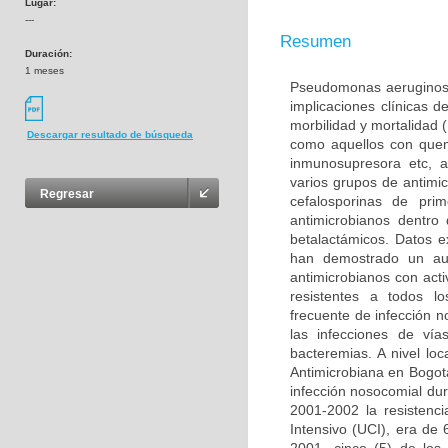
Lugar:
---
Resumen
Duración:
1 meses
Pseudomonas aeruginosa 
implicaciones clínicas 
morbilidad y mortalidad 
Descargar resultado de búsqueda
como aquellos con quem
inmunosupresora etc, a
varios grupos de antimic
Regresar
cefalosporinas de pr
antimicrobianos dentro
betalactámicos. Datos e
han demostrado un au
antimicrobianos con act
resistentes a todos l
frecuente de infección 
las infecciones de vía
bacteremias. A nivel lo
Antimicrobiana en Bogot
infección nosocomial du
2001-2002 la resistenc
Intensivo (UCI), era d