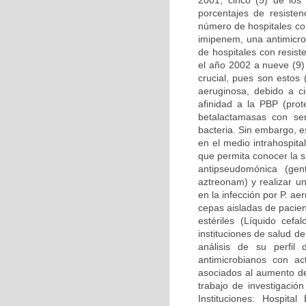
2001, cinco (5) de los
porcentajes de resiste
número de hospitales co
imipenem, una antimicro
de hospitales con resis
el año 2002 a nueve (9)
crucial, pues son estos
aeruginosa, debido a ci
afinidad a la PBP (prot
betalactamasas con se
bacteria. Sin embargo, 
en el medio intrahospital
que permita conocer la s
antipseudomónica (gent
aztreonam) y realizar un
en la infección por P. a
cepas aisladas de pacien
estériles (Líquido cefal
instituciones de salud 
análisis de su perfil
antimicrobianos con ac
asociados al aumento de
trabajo de investigació
Instituciones: Hospital