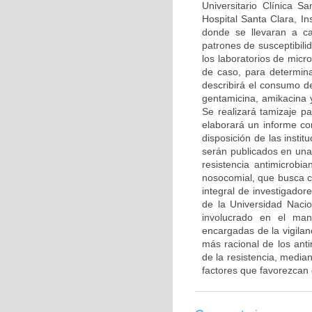
Universitario Clínica Sa
Hospital Santa Clara, I
donde se llevaran a ca
patrones de susceptibili
los laboratorios de micro
de caso, para determinar
describirá el consumo d
gentamicina, amikacina y
Se realizará tamizaje p
elaborará un informe con
disposición de las instit
serán publicados en una
resistencia antimicrobi
nosocomial, que busca co
integral de investigado
de la Universidad Naci
involucrado en el man
encargadas de la vigilanc
más racional de los ant
de la resistencia, media
factores que favorezcan 