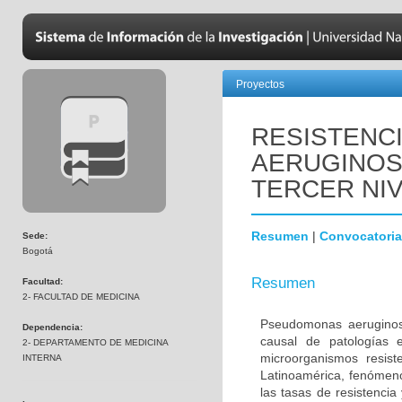
Proyectos
RESISTENC
AERUGINOS
TERCER NI
Resumen
|
Convocatoria
Sede:
Bogotá
Resumen
Facultad:
2- FACULTAD DE MEDICINA
Pseudomonas aeruginos
Dependencia:
causal de patologías 
2- DEPARTAMENTO DE MEDICINA
microorganismos resist
INTERNA
Latinoamérica, fenómen
las tasas de resistencia