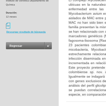
El complejo Mycobacter
Instituto de Genética Departamento de
ubicuas en la natural
Química
enfermedad entre las 
Duración:
Mycobacterium avium es
12 meses
aislados de MAC entre p
MAC no han sido bien e
familia presentan la mi
se han relacionado con di
Descargar resultado de búsqueda
marcadores genéticos (M
fagosoma-lisosoma (Rast
23 pacientes colombia
Regresar
micobacteria, Mycoba
estrechamente relacio
infección diseminada en
incrementada en relació
Este proyecto pretende
colombiense sp. nov. 
Igualmente se indagará 
con genes exclusivos d
análisis del perfil glico
se puedan correlaciona
especie, en comparación