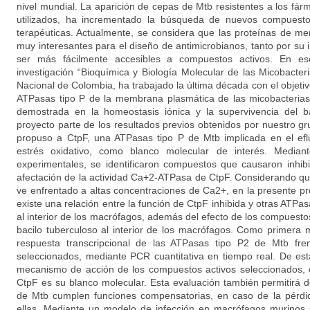
nivel mundial. La aparición de cepas de Mtb resistentes a los fár
utilizados, ha incrementado la búsqueda de nuevos compuesto
terapéuticas. Actualmente, se considera que las proteínas de m
muy interesantes para el diseño de antimicrobianos, tanto por su 
ser más fácilmente accesibles a compuestos activos. En es
investigación “Bioquímica y Biología Molecular de las Micobacte
Nacional de Colombia, ha trabajado la última década con el objetivo
ATPasas tipo P de la membrana plasmática de las micobacterias
demostrada en la homeostasis iónica y la supervivencia del ba
proyecto parte de los resultados previos obtenidos por nuestro g
propuso a CtpF, una ATPasas tipo P de Mtb implicada en el efl
estrés oxidativo, como blanco molecular de interés. Mediant
experimentales, se identificaron compuestos que causaron inhib
afectación de la actividad Ca+2-ATPasa de CtpF. Considerando que
ve enfrentado a altas concentraciones de Ca2+, en la presente pr
existe una relación entre la función de CtpF inhibida y otras ATPas
al interior de los macrófagos, además del efecto de los compuestos
bacilo tuberculoso al interior de los macrófagos. Como primera 
respuesta transcripcional de las ATPasas tipo P2 de Mtb fre
seleccionados, mediante PCR cuantitativa en tiempo real. De es
mecanismo de acción de los compuestos activos seleccionados, e
CtpF es su blanco molecular. Esta evaluación también permitirá d
de Mtb cumplen funciones compensatorias, en caso de la pérdi
ellas. Mediante un modelo de infección en macrófagos murinos s