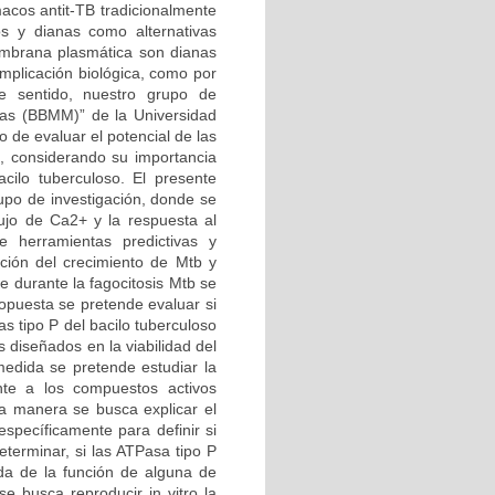
macos antit-TB tradicionalmente
s y dianas como alternativas
embrana plasmática son dianas
implicación biológica, como por
e sentido, nuestro grupo de
rias (BBMM)” de la Universidad
 de evaluar el potencial de las
, considerando su importancia
cilo tuberculoso. El presente
rupo de investigación, donde se
ujo de Ca2+ y la respuesta al
e herramientas predictivas y
ición del crecimiento de Mtb y
 durante la fagocitosis Mtb se
opuesta se pretende evaluar si
as tipo P del bacilo tuberculoso
 diseñados en la viabilidad del
medida se pretende estudiar la
nte a los compuestos activos
ta manera se busca explicar el
specíficamente para definir si
eterminar, si las ATPasa tipo P
da de la función de alguna de
e busca reproducir in vitro la