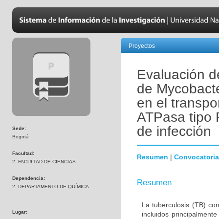
Proyectos
Evaluación de
de Mycobacte
en el transpo
ATPasa tipo 
de infección
Sede:
Bogotá
Facultad:
Resumen
|
Convocatoria
2- FACULTAD DE CIENCIAS
Dependencia:
Resumen
2- DEPARTAMENTO DE QUÍMICA
La tuberculosis (TB) co
Lugar:
incluidos principalmen