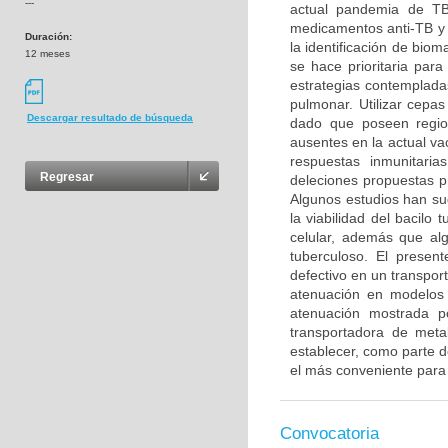
---
actual pandemia de TB 
medicamentos anti-TB y l
Duración:
la identificación de biom
12 meses
se hace prioritaria para
estrategias contemplad
pulmonar. Utilizar cepas
Descargar resultado de búsqueda
dado que poseen regio
ausentes en la actual v
respuestas inmunitari
Regresar
deleciones propuestas p
Algunos estudios han su
la viabilidad del bacilo
celular, además que alg
tuberculoso. El presen
defectivo en un transpor
atenuación en modelos 
atenuación mostrada p
transportadora de metal
establecer, como parte d
el más conveniente para 
Convocatoria