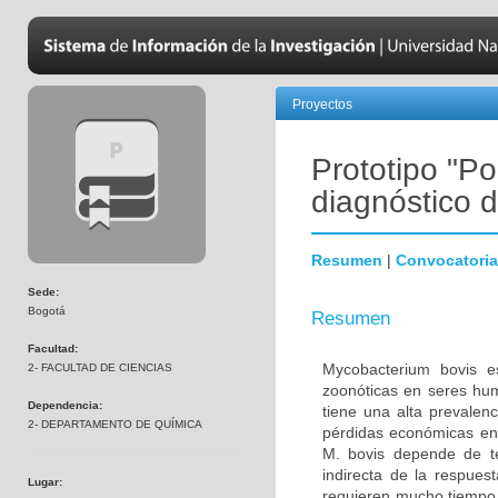
Proyectos
Prototipo "Po
diagnóstico d
Resumen
|
Convocatoria
Sede:
Bogotá
Resumen
Facultad:
Mycobacterium bovis es
2- FACULTAD DE CIENCIAS
zoonóticas en seres hum
Dependencia:
tiene una alta prevalen
2- DEPARTAMENTO DE QUÍMICA
pérdidas económicas en 
M. bovis depende de té
indirecta de la respues
Lugar:
requieren mucho tiempo,