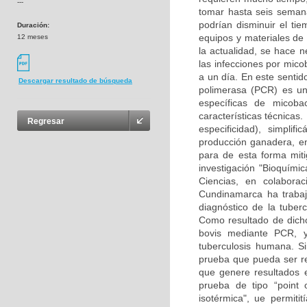
---
tomar hasta seis seman
podrían disminuir el t
Duración:
equipos y materiales de
12 meses
la actualidad, se hace n
las infecciones por mic
a un día. En este sentid
Descargar resultado de búsqueda
polimerasa (PCR) es un
específicas de micoba
características técnicas
Regresar
especificidad), simpli
producción ganadera, en 
para de esta forma mit
investigación "Bioquími
Ciencias, en colabora
Cundinamarca ha trabaj
diagnóstico de la tuber
Como resultado de dich
bovis mediante PCR, y
tuberculosis humana. S
prueba que pueda ser re
que genere resultados e
prueba de tipo “point 
isotérmica", ue permiti