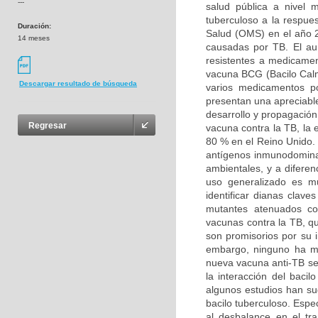
---
salud pública a nivel 
tuberculoso a la respue
Duración:
Salud (OMS) en el año 2
14 meses
causadas por TB. El au
resistentes a medicament
vacuna BCG (Bacilo Calme
Descargar resultado de búsqueda
varios medicamentos p
presentan una apreciable
desarrollo y propagación
Regresar
vacuna contra la TB, la 
80 % en el Reino Unido. 
antígenos inmunodominan
ambientales, y a difere
uso generalizado es mu
identificar dianas clave
mutantes atenuados con
vacunas contra la TB, qu
son promisorios por su 
embargo, ninguno ha mo
nueva vacuna anti-TB se
la interacción del bacil
algunos estudios han su
bacilo tuberculoso. Espe
al desbalance en el tr