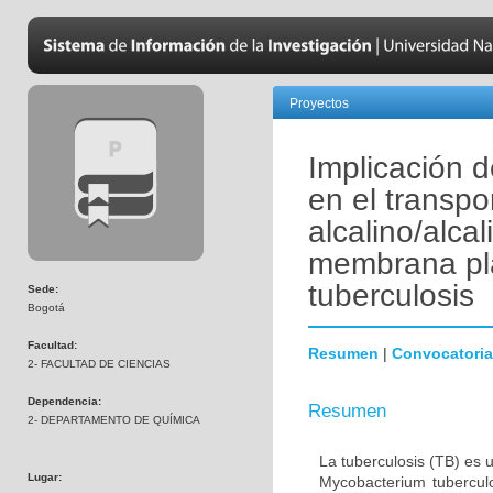
Proyectos
Implicación 
en el transpo
alcalino/alcal
membrana pl
tuberculosis
Sede:
Bogotá
Facultad:
Resumen
|
Convocatoria
2- FACULTAD DE CIENCIAS
Dependencia:
Resumen
2- DEPARTAMENTO DE QUÍMICA
La tuberculosis (TB) es 
Lugar:
Mycobacterium tubercul