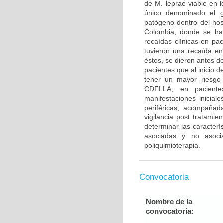
de M. leprae viable en l
único denominado el gl
patógeno dentro del ho
Colombia, donde se han
recaídas clínicas en pa
tuvieron una recaída en
éstos, se dieron antes d
pacientes que al inicio 
tener un mayor riesgo 
CDFLLA, en paciente
manifestaciones inicial
periféricas, acompañad
vigilancia post tratami
determinar las caracter
asociadas y no asocia
poliquimioterapia.
Convocatoria
Nombre de la
convocatoria: