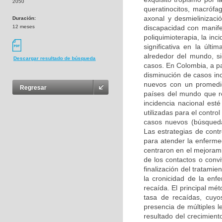
2050
queratinocitos, macrófag
axonal y desmielinizaci
Duración:
12 meses
discapacidad con manifes
poliquimioterapia, la in
significativa en la úl
alrededor del mundo, s
Descargar resultado de búsqueda
casos. En Colombia, a par
disminución de casos in
nuevos con un promedi
Regresar
países del mundo que r
incidencia nacional est
utilizadas para el contr
casos nuevos (búsqueda
Las estrategias de contr
para atender la enferme
centraron en el mejoramie
de los contactos o conv
finalización del tratami
la cronicidad de la enf
recaída. El principal mét
tasa de recaídas, cuyos
presencia de múltiples l
resultado del crecimiento