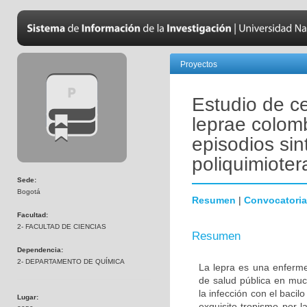
Proyectos
Estudio de c
leprae colom
episodios sin
poliquimioter
Sede:
Bogotá
Resumen
|
Convocatoria
Facultad:
2- FACULTAD DE CIENCIAS
Resumen
Dependencia:
2- DEPARTAMENTO DE QUÍMICA
La lepra es una enferme
de salud pública en mu
la infección con el baci
Lugar:
exquisito tropismo por l