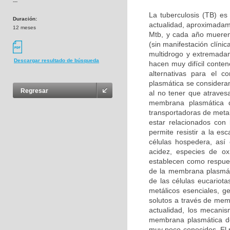
---
La tuberculosis (TB) e
Duración:
actualidad, aproximadame
12 meses
Mtb, y cada año mueren
(sin manifestación clíni
multidrogo y extremada
Descargar resultado de búsqueda
hacen muy difícil conten
alternativas para el c
plasmática se considera
Regresar
al no tener que atravesa
membrana plasmática 
transportadoras de meta
estar relacionados con l
permite resistir a la es
células hospedera, así
acidez, especies de ox
establecen como respuest
de la membrana plasmáti
de las células eucariot
metálicos esenciales, g
solutos a través de memb
actualidad, los mecani
membrana plasmática de
muy poco conocidos. El p