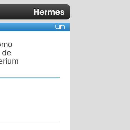
como
o de
erium