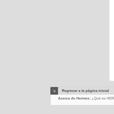
Regresar a la página inicial
Acerca de Hermes:
¿Qué es HE