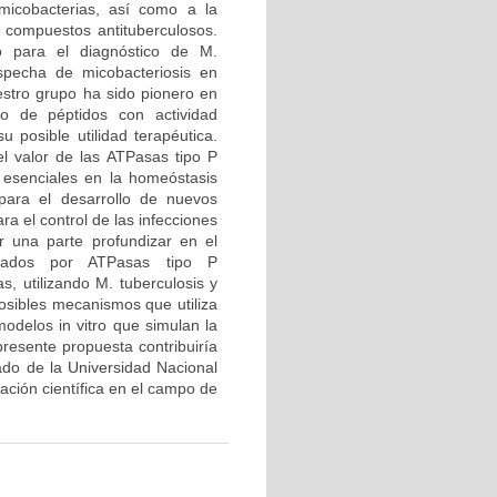
 micobacterias, así como a la
 compuestos antituberculosos.
 para el diagnóstico de M.
specha de micobacteriosis en
estro grupo ha sido pionero en
o de péptidos con actividad
 posible utilidad terapéutica.
el valor de las ATPasas tipo P
 esenciales en la homeóstasis
para el desarrollo de nuevos
a el control de las infecciones
r una parte profundizar en el
iados por ATPasas tipo P
, utilizando M. tuberculosis y
sibles mecanismos que utiliza
modelos in vitro que simulan la
presente propuesta contribuiría
rado de la Universidad Nacional
gación científica en el campo de