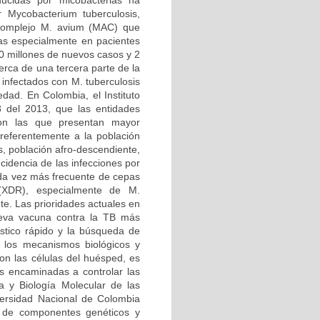
ducidas por micobacterias ha
 Mycobacterium tuberculosis,
l complejo M. avium (MAC) que
tas especialmente en pacientes
 millones de nuevos casos y 2
erca de una tercera parte de la
infectados con M. tuberculosis
edad. En Colombia, el Instituto
8 del 2013, que las entidades
 son las que presentan mayor
preferentemente a la población
s, población afro-descendiente,
incidencia de las infecciones por
ada vez más frecuente de cepas
 (XDR), especialmente de M.
nte. Las prioridades actuales en
nueva vacuna contra la TB más
óstico rápido y la búsqueda de
e los mecanismos biológicos y
con las células del huésped, es
as encaminadas a controlar las
a y Biología Molecular de las
ersidad Nacional de Colombia
 de componentes genéticos y