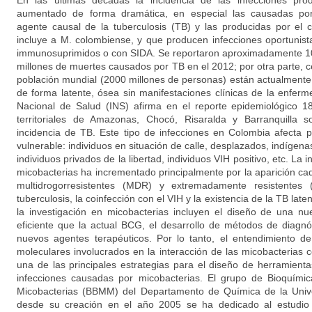
En las últimas décadas la incidencia de las infecciones pro
aumentado de forma dramática, en especial las causadas por
agente causal de la tuberculosis (TB) y las producidas por e
incluye a M. colombiense, y que producen infecciones oportunis
immunosuprimidos o con SIDA. Se reportaron aproximadamente 10
millones de muertes causados por TB en el 2012; por otra parte, c
población mundial (2000 millones de personas) están actualmente 
de forma latente, ósea sin manifestaciones clínicas de la enferm
Nacional de Salud (INS) afirma en el reporte epidemiológico 1
territoriales de Amazonas, Chocó, Risaralda y Barranquilla
incidencia de TB. Este tipo de infecciones en Colombia afecta 
vulnerable: individuos en situación de calle, desplazados, indígena
individuos privados de la libertad, individuos VIH positivo, etc. La 
micobacterias ha incrementado principalmente por la aparición c
multidrogorresistentes (MDR) y extremadamente resistentes
tuberculosis, la coinfección con el VIH y la existencia de la TB late
la investigación en micobacterias incluyen el diseño de una 
eficiente que la actual BCG, el desarrollo de métodos de diagn
nuevos agentes terapéuticos. Por lo tanto, el entendimiento d
moleculares involucrados en la interacción de las micobacterias 
una de las principales estrategias para el diseño de herramient
infecciones causadas por micobacterias. El grupo de Bioquímic
Micobacterias (BBMM) del Departamento de Química de la Univ
desde su creación en el año 2005 se ha dedicado al estudio