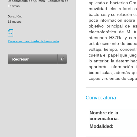
Departamento de Química - Laboratorio de
aplicado a bacterias Gr
Enzimas
movilidad electroforéti
bacterias y su relación 
Duración:
poca información sobre s
12 meses
objetivo principal de e
electroforética de M. 
atenuada H37Ra y con l
Descargar resultado de búsqueda
establecimiento de biop
voltaje, tiempo, concent
cuenta el papel que jueg
Regresar
lo anterior, la determina
aportarán información 
biopelículas, además qu
cepas virulentas de cepa
Convocatoria
Nombre de la
convocatoria:
Modalidad: