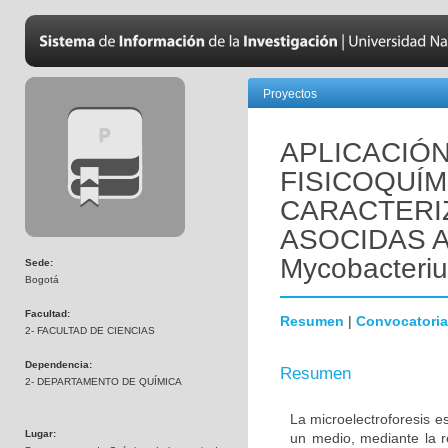
Proyectos
APLICACIÓ
FISICOQUÍM
CARACTERI
ASOCIDAS A
Mycobacteriu
Sede:
Bogotá
Facultad:
Resumen
|
Convocatoria
2- FACULTAD DE CIENCIAS
Dependencia:
Resumen
2- DEPARTAMENTO DE QUÍMICA
La microelectroforesis e
Lugar:
un medio, mediante la r