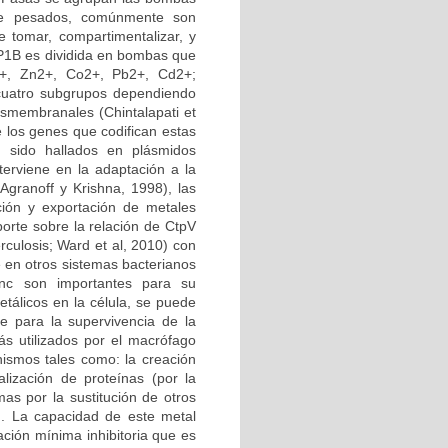
 de pesados, comúnmente son
e tomar, compartimentalizar, y
a P1B es dividida en bombas que
2+, Zn2+, Co2+, Pb2+, Cd2+;
 cuatro subgrupos dependiendo
nsmembranales (Chintalapati et
 los genes que codifican estas
 sido hallados en plásmidos
terviene en la adaptación a la
(Agranoff y Krishna, 1998), las
ión y exportación de metales
porte sobre la relación de CtpV
culosis; Ward et al, 2010) con
e en otros sistemas bacterianos
nc son importantes para su
tálicos en la célula, se puede
re para la supervivencia de la
s utilizados por el macrófago
nismos tales como: la creación
alización de proteínas (por la
mas por la sustitución de otros
). La capacidad de este metal
ación mínima inhibitoria que es