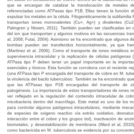
que se encargan de catalizar la translocación de metales
referenciadas como ATPasas tipo P1B. Ellas tienen la función d
expulsar los metales en la célula. Filogenéticamente la subfamili
transportan iones monovalentes (Cu+, Ag+) y divalentes (Cu
Palmgren y Nissen, 2011). También pueden ser clasificadas en
del ion que transportan y algunos motivos en las secuencias tra
al, 2008; Futai, 2004). Asimismo se ha encontrado que algunos de
bombas pueden ser transferidos horizontalmente, ya que han
(Martinez et al, 2006). Como el transporte de iones metálicos in
supervivencia intracelular y la replicación de células patógenas 
ATPasa tipo P deben tener un papel importante en la importac
esenciales y tóxicos. Esta función se corrobora con el reciente re
(una ATPasa tipo P encargada del transporte de cobre en M. tuber
la virulencia del bacilo tuberculoso. También se ha encontrado qu
que las ATPasas tipo P1B encargadas del transporte de zi
patogénesis. La importancia de estos transportadores de iones me
ver reflejado en la regulación del contenido intracelular de cob
micobacteria dentro del macrófago. Este metal es uno de los má
para controlar algunos patógenos intracelulares, mediante meca
de especies de oxigeno reactivo vía estrés oxidativo, desnatur
interacción entre el cobre y los grupos tiol), inactivación de enzi
biometales, y desestabilización de membrana (Ward et al, 2010
como bactericida en M. tuberculosis se evidencia por su concentr