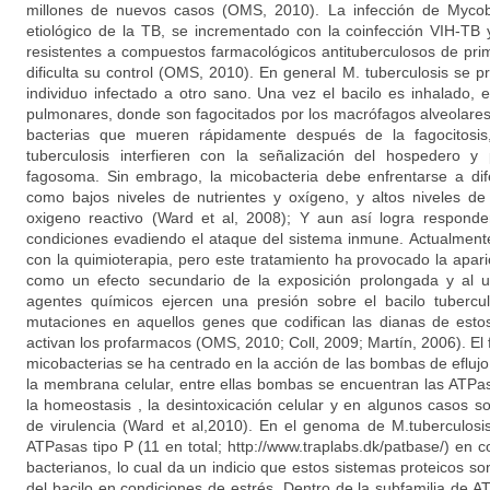
millones de nuevos casos (OMS, 2010). La infección de Mycoba
etiológico de la TB, se incrementado con la coinfección VIH-TB
resistentes a compuestos farmacológicos antituberculosos de prim
dificulta su control (OMS, 2010). En general M. tuberculosis se 
individuo infectado a otro sano. Una vez el bacilo es inhalado, e
pulmonares, donde son fagocitados por los macrófagos alveolares.
bacterias que mueren rápidamente después de la fagocitosis
tuberculosis interfieren con la señalización del hospedero y
fagosoma. Sin embrago, la micobacteria debe enfrentarse a dif
como bajos niveles de nutrientes y oxígeno, y altos niveles de
oxigeno reactivo (Ward et al, 2008); Y aun así logra respond
condiciones evadiendo el ataque del sistema inmune. Actualmente 
con la quimioterapia, pero este tratamiento ha provocado la apari
como un efecto secundario de la exposición prolongada y al u
agentes químicos ejercen una presión sobre el bacilo tubercu
mutaciones en aquellos genes que codifican las dianas de est
activan los profarmacos (OMS, 2010; Coll, 2009; Martín, 2006). El
micobacterias se ha centrado en la acción de las bombas de efluj
la membrana celular, entre ellas bombas se encuentran las ATPa
la homeostasis , la desintoxicación celular y en algunos casos 
de virulencia (Ward et al,2010). En el genoma de M.tuberculos
ATPasas tipo P (11 en total; http://www.traplabs.dk/patbase/) en
bacterianos, lo cual da un indicio que estos sistemas proteicos son
del bacilo en condiciones de estrés. Dentro de la subfamilia de