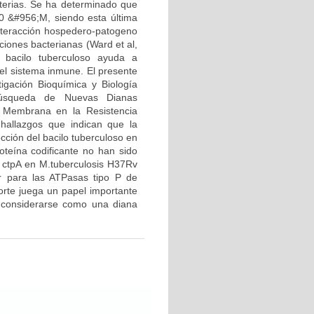
terias. Se ha determinado que
00 &#956;M, siendo esta última
 interacción hospedero-patogeno
ciones bacterianas (Ward et al,
 bacilo tuberculoso ayuda a
el sistema inmune. El presente
igación Bioquímica y Biología
Búsqueda de Nuevas Dianas
e Membrana en la Resistencia
 hallazgos que indican que la
cción del bacilo tuberculoso en
oteína codificante no han sido
en ctpA en M.tuberculosis H37Rv
car para las ATPasas tipo P de
orte juega un papel importante
e considerarse como una diana