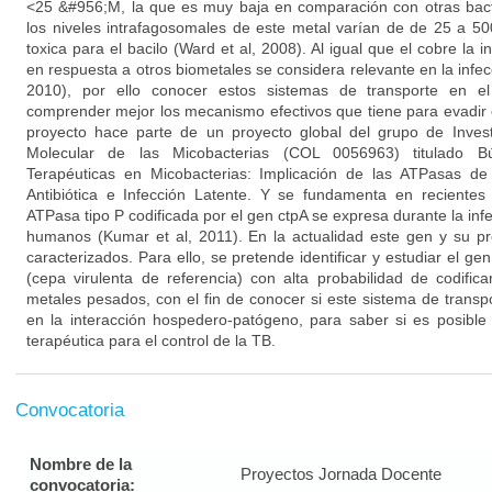
<25 &#956;M, la que es muy baja en comparación con otras bac
los niveles intrafagosomales de este metal varían de de 25 a 5
toxica para el bacilo (Ward et al, 2008). Al igual que el cobre la
en respuesta a otros biometales se considera relevante en la infec
2010), por ello conocer estos sistemas de transporte en el
comprender mejor los mecanismo efectivos que tiene para evadir 
proyecto hace parte de un proyecto global del grupo de Invest
Molecular de las Micobacterias (COL 0056963) titulado 
Terapéuticas en Micobacterias: Implicación de las ATPasas d
Antibiótica e Infección Latente. Y se fundamenta en recientes
ATPasa tipo P codificada por el gen ctpA se expresa durante la infe
humanos (Kumar et al, 2011). En la actualidad este gen y su pr
caracterizados. Para ello, se pretende identificar y estudiar el g
(cepa virulenta de referencia) con alta probabilidad de codifi
metales pesados, con el fin de conocer si este sistema de transp
en la interacción hospedero-patógeno, para saber si es posibl
terapéutica para el control de la TB.
Convocatoria
Nombre de la
Proyectos Jornada Docente
convocatoria: