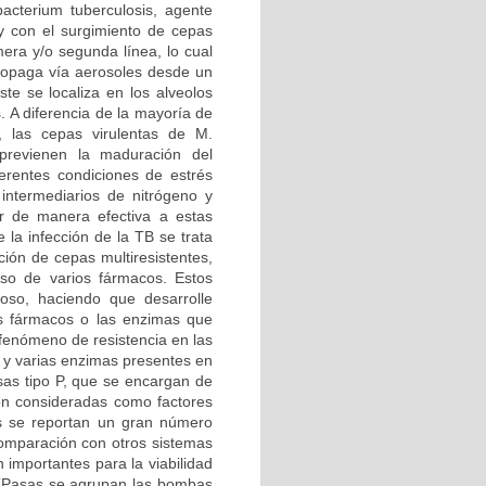
cterium tuberculosis, agente
 y con el surgimiento de cepas
era y/o segunda línea, lo cual
propaga vía aerosoles desde un
ste se localiza en los alveolos
 A diferencia de la mayoría de
, las cepas virulentas de M.
 previenen la maduración del
erentes condiciones de estrés
 intermediarios de nitrógeno y
er de manera efectiva a estas
la infección de la TB se trata
ción de cepas multiresistentes,
so de varios fármacos. Estos
loso, haciendo que desarrolle
os fármacos o las enzimas que
 fenómeno de resistencia en las
o y varias enzimas presentes en
sas tipo P, que se encargan de
son consideradas como factores
is se reportan un gran número
 comparación con otros sistemas
 importantes para la viabilidad
 ATPasas se agrupan las bombas