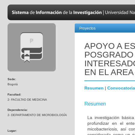
Proyectos
APOYO A ES
POSGRADO 
INTERESADO
EN EL AREA
Sede:
Bogotá
Resumen
|
Convocatoria
Facultad:
2- FACULTAD DE MEDICINA
Resumen
Dependencia:
2- DEPARTAMENTO DE MICROBIOLOGÍA
La investigación básic
profundizar en el ent
micobacteriosis, así co
Lugar:
considerada como un pr