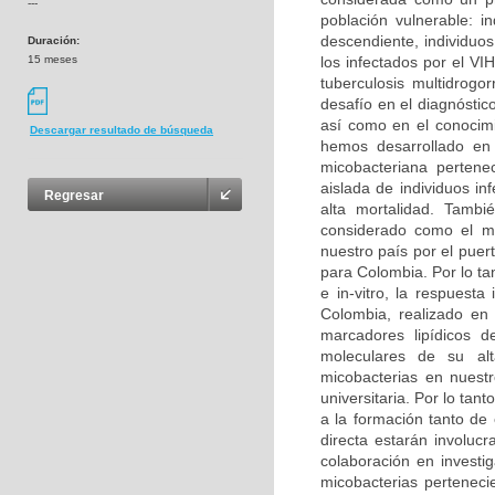
---
población vulnerable: i
descendiente, individuo
Duración:
15 meses
los infectados por el V
tuberculosis multidrogo
desafío en el diagnóstic
así como en el conocimi
Descargar resultado de búsqueda
hemos desarrollado en 
micobacteriana perten
aislada de individuos i
Regresar
alta mortalidad. Tambi
considerado como el má
nuestro país por el puer
para Colombia. Por lo tan
e in-vitro, la respuest
Colombia, realizado en
marcadores lipídicos d
moleculares de su alt
micobacterias en nuestr
universitaria. Por lo tant
a la formación tanto de
directa estarán involuc
colaboración en investig
micobacterias perteneci