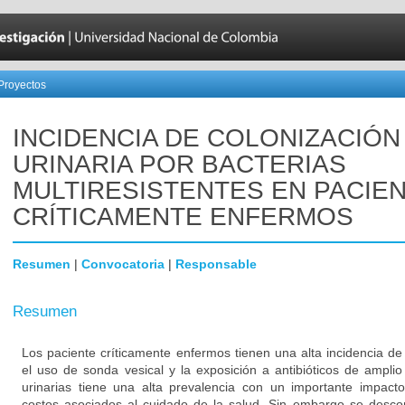
Proyectos
INCIDENCIA DE COLONIZACIÓN
URINARIA POR BACTERIAS
MULTIRESISTENTES EN PACIE
CRÍTICAMENTE ENFERMOS
Resumen
|
Convocatoria
|
Responsable
Resumen
Los paciente críticamente enfermos tienen una alta incidencia de
el uso de sonda vesical y la exposición a antibióticos de amplio
urinarias tiene una alta prevalencia con un importante impacto
costos asociados al cuidado de la salud. Sin embargo se descon