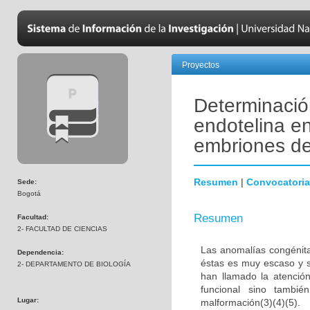
Proyectos
Determinació
endotelina en
embriones de
Resumen
|
Convocatoria
Sede:
Bogotá
Resumen
Facultad:
2- FACULTAD DE CIENCIAS
Las anomalías congénita
Dependencia:
éstas es muy escaso y s
2- DEPARTAMENTO DE BIOLOGÍA
han llamado la atenció
funcional sino tambié
Lugar:
malformación(3)(4)(5