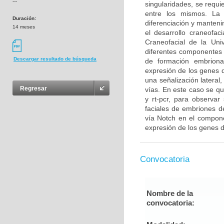
---
singularidades, se requ
entre los mismos. La 
Duración:
diferenciación y manteni
14 meses
el desarrollo craneofac
Craneofacial de la Uni
diferentes componentes 
Descargar resultado de búsqueda
de formación embrionar
expresión de los genes d
una señalización lateral
Regresar
vías. En este caso se qu
y rt-pcr, para observa
faciales de embriones d
vía Notch en el componen
expresión de los genes d
Convocatoria
Nombre de la
convocatoria: