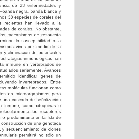
encia de 23 enfermedades y
 —banda negra, banda blanca y
nos 38 especies de corales del
s recientes han llevado a la
ades de corales. No obstante,
 los mecanismos de respuesta
minan la susceptibilidad a la
anismos vivos por medio de la
n y eliminación de potenciales
 estrategias inmunológicas han
sta inmune en vertebrados se
estudiados seriamente. Avances
rmitido identificar genes de
luyendo invertebrados. Entre
Estas moléculas funcionan como
ntes en microorganismos pero
ce una cascada de señalización
sta inmune, como citoquinas o
molecularmente los receptores
nio predominante en la Isla de
a construcción de una genoteca
 y secuenciamiento de clones
annularis permitirá no sólo un