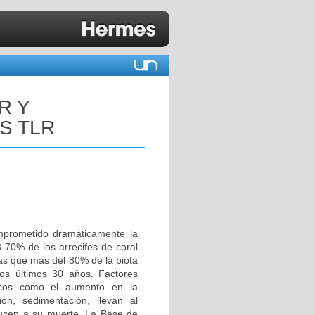
R Y
S TLR
omprometido dramáticamente la
8-70% de los arrecifes de coral
s que más del 80% de la biota
los últimos 30 años. Factores
óticos como el aumento en la
ción, sedimentación, llevan al
ucen a su muerte. La Base de