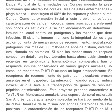
Datos Mundial de Enfermedades de Corales muestra la pres
síndromes que afectan los corales. Tres de estas enfermedades
plaga blanca— constituyen el 60% de los reportes y afectan al me
Caribe. Como aproximación inicial a este problema, esfuerzo
caracterización de varios microorganismos asociados a enfermed
son pocos los estudios que se han encaminado en determinar
inmune del coral contra los patógenos y las razones que deter
infección. El sistema inmune mantiene la integridad de los org
acción conjunta de mecanismos de reconocimiento, neutralizació
patógenos. Por más de 500 millones de años de historia, diversas
evolucionado en animales. Si bien los mecanismos de respue
conocen en detalle, en invertebrados hasta ahora están siendo 
recientes en genómica y transcriptómica comparativa han pe
respuesta inmune conservados en varios grupos animales, inc
estos, los receptores Toll/TLR ocupan un lugar preponderante. 
receptores de reconocimiento de patrones moleculares prese
ausentes en el hospedero. La interacción ligando-receptor indu
intracelular que lleva a la transcripción de genes de respue
péptidos antimicrobianos. Este proyecto propone caracterizar 
Toll/TLR en Montrastea annularis una especie de coral escleractí
San Andrés. La caracterización molecular se hará por medio de l
de cDNA, tamizaje de la misma con sondas heterólogas de DNA
positivos. La caracterización de los receptores Toll/TLR en M. 