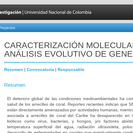
Proyectos
CARACTERIZACIÓN MOLECULA
ANÁLISIS EVOLUTIVO DE GENE
Resumen
|
Convocatoria
|
Responsable
Resumen
El deterioro global de las condiciones medioambientales ha c
salud de los arrecifes de coral. Reportes recientes indican que 5
están directamente amenazados por actividades humanas, mientra
asociada a arrecifes de coral del Caribe ha desaparecido en 
bióticos como virus, bacterias, y hongos, y/o factores abi
temperatura superficial del agua, radiación ultravioleta, polu
desarrollo de enfermedades en corales que eventualmente cond