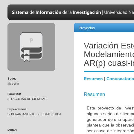
Proyectos
Variación Est
Modelamiento
AR(p) cuasi-
Resumen
|
Convocatoria
Sede:
Medellín
Resumen
Facultad:
3- FACULTAD DE CIENCIAS
Este proyecto de invest
Dependencia:
algunas series de tiemp
3- DEPARTAMENTO DE ESTADÍSTICA
generador de una aparen
plantea que la observa
Lugar:
ser causa de integración