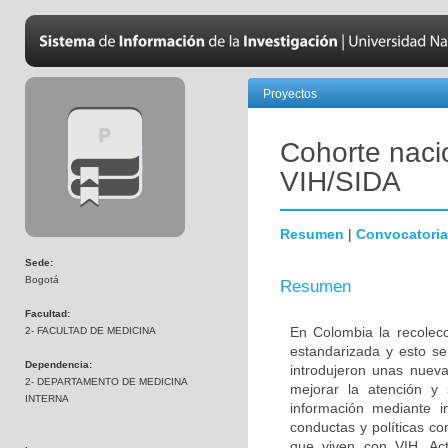
Proyectos
Cohorte naci
VIH/SIDA
Resumen
|
Convocatoria
Sede:
Bogotá
Resumen
Facultad:
En Colombia la recolecc
2- FACULTAD DE MEDICINA
estandarizada y esto se
Dependencia:
introdujeron unas nuev
2- DEPARTAMENTO DE MEDICINA
mejorar la atención y 
INTERNA
información mediante i
conductas y políticas co
que viven con VIH. Act