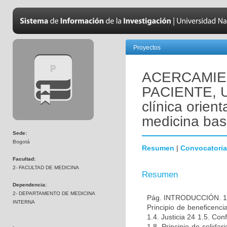
Proyectos
ACERCAMIEN
PACIENTE, Un
clínica orien
medicina bas
Sede:
Bogotá
Resumen
|
Convocatoria
Facultad:
2- FACULTAD DE MEDICINA
Resumen
Dependencia:
2- DEPARTAMENTO DE MEDICINA
Pág. INTRODUCCIÓN. 11 C
INTERNA
Principio de beneficenci
1.4. Justicia 24 1.5. Con
1.8. Principio de solidar