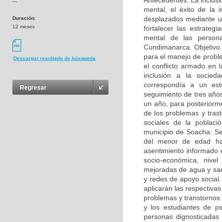
Antecedentes: La inclusi
---
mental, el éxito de la 
desplazados mediante un
Duración:
12 meses
fortalecer las estrateg
mental de las person
Cundimanarca. Objetivo 
para el manejo de probl
Descargar resultado de búsqueda
el conflicto armado en 
inclusión a la socied
correspondía a un es
Regresar
seguimiento de tres años.
un año, para posteriorme
de los problemas y trast
sociales de la poblaci
municipio de Soacha: Se
del menor de edad hay
asentimiento informado d
socio-económica, nivel
mejoradas de agua y san
y redes de apoyo social.
aplicarán las respectiva
problemas y transtornos 
y los estudiantes de ps
personas dignosticadas 