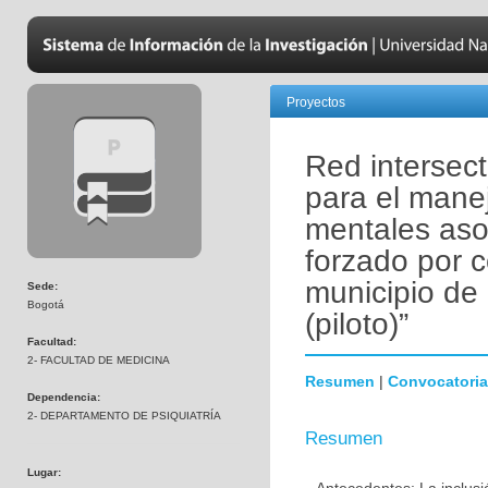
Proyectos
Red intersec
para el mane
mentales aso
forzado por c
municipio d
Sede:
Bogotá
(piloto)”
Facultad:
2- FACULTAD DE MEDICINA
Resumen
|
Convocatoria
Dependencia:
2- DEPARTAMENTO DE PSIQUIATRÍA
Resumen
Lugar: