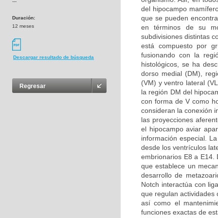
---
del hipocampo mamífero
que se pueden encontrar
Duración:
12 meses
en términos de su mor
subdivisiones distintas 
está compuesto por g
fusionando con la regi
Descargar resultado de búsqueda
histológicos, se ha desc
dorso medial (DM), regió
(VM) y ventro lateral (V
Regresar
la región DM del hipoca
con forma de V como ho
consideran la conexión i
las proyecciones aferen
el hipocampo aviar apa
información especial. L
desde los ventrículos la
embrionarios E8 a E14. D
que establece un mecani
desarrollo de metazoari
Notch interactúa con li
que regulan actividades c
así como el mantenimie
funciones exactas de est