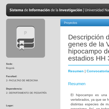
Proyectos
Descripción 
genes de la V
hipocampo de 
estadios HH 
Sede:
Bogotá
Resumen
|
Convocatoria
Facultad:
2- FACULTAD DE MEDICINA
Resumen
Dependencia:
2- DEPARTAMENTO DE PEDIATRÍA
El hipocampo es una es
vertebrados, ya que se h
distintas especies de m
Lugar:
organismo. Así, en todo