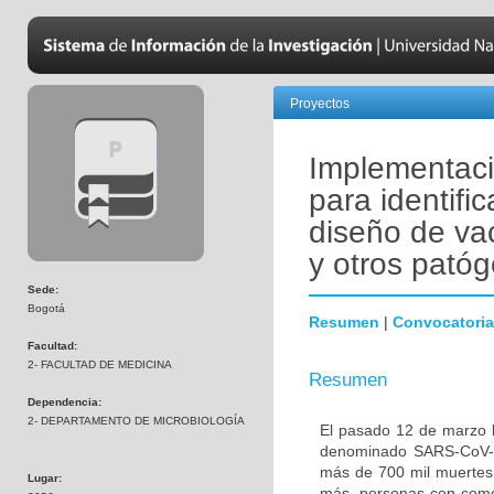
Proyectos
Implementació
para identific
diseño de va
y otros pató
Sede:
Bogotá
Resumen
|
Convocatoria
Facultad:
2- FACULTAD DE MEDICINA
Resumen
Dependencia:
2- DEPARTAMENTO DE MICROBIOLOGÍA
El pasado 12 de marzo l
denominado SARS-CoV-2
más de 700 mil muertes 
Lugar:
más, personas con comor