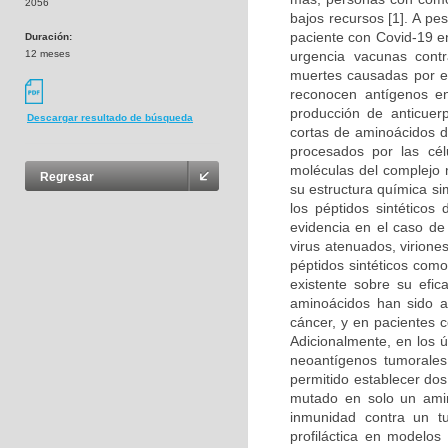
2056
bajos recursos [1]. A p
paciente con Covid-19 en
Duración:
12 meses
urgencia vacunas cont
muertes causadas por es
reconocen antígenos en
producción de anticuer
Descargar resultado de búsqueda
cortas de aminoácidos d
procesados por las cél
moléculas del complejo m
Regresar
su estructura química si
los péptidos sintéticos
evidencia en el caso d
virus atenuados, virion
péptidos sintéticos com
existente sobre su efic
aminoácidos han sido a
cáncer, y en pacientes c
Adicionalmente, en los 
neoantígenos tumorales 
permitido establecer do
mutado en solo un amino
inmunidad contra un t
profiláctica en modelos