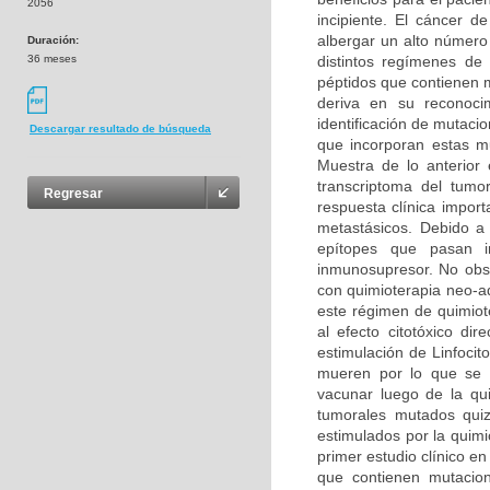
2056
incipiente. El cáncer 
albergar un alto número
Duración:
36 meses
distintos regímenes de
péptidos que contienen 
deriva en su reconoci
identificación de mutaci
Descargar resultado de búsqueda
que incorporan estas mu
Muestra de lo anterior
transcriptoma del tumo
Regresar
respuesta clínica impo
metastásicos. Debido a
epítopes que pasan i
inmunosupresor. No obst
con quimioterapia neo-a
este régimen de quimiote
al efecto citotóxico di
estimulación de Linfoci
mueren por lo que se 
vacunar luego de la qui
tumorales mutados quizá
estimulados por la quimi
primer estudio clínico 
que contienen mutacio