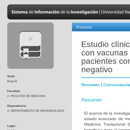
Proyectos
Estudio clíni
con vacunas 
pacientes co
negativo
Sede:
Bogotá
Resumen
|
Convocatoria
Facultad:
2- FACULTAD DE MEDICINA
Resumen
Dependencia:
2- DEPARTAMENTO DE MICROBIOLOGÍA
El avance de la investig
estado avanzado de met
Medicina Traslacional 
Lugar:
beneficios para el pacie