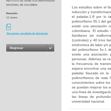
INSTITUTO DE GENETICA UNIVERSIDAD
NACIONAL DE COLOMBIA
Los estudios sobre el fa
inducción y transformaci
Duración:
el paladar,1-8 por lo t
12 meses
polimorfismo X5.1 del g
existir una asociación 
colombiana. El estudio
Descargar resultado de búsqueda
familiares sin malform
(controles) y 40 tríos f
síndromica de labio y/o p
Regresar
del polimorfismo 5x.1 d
existe una asociación p
personas. Adémas se real
la frecuencia de transm
espera encontrar una aso
paladar fisurado en la
polimorfismos de este 
conocimientos sobre los 
se puedan mejorar los se
una línea de investigaci
las lineas de profund
universidad nacional.