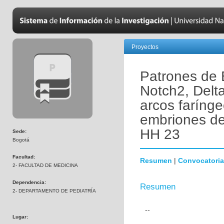
Proyectos
Patrones de 
Notch2, Delta
arcos farínge
embriones de
HH 23
Sede:
Bogotá
Facultad:
Resumen
|
Convocatoria
2- FACULTAD DE MEDICINA
Dependencia:
Resumen
2- DEPARTAMENTO DE PEDIATRÍA
--
Lugar: