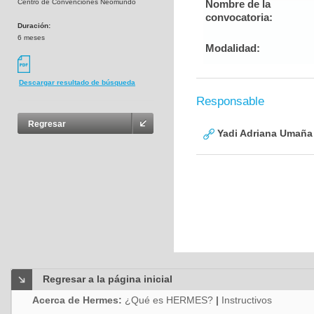
Centro de Convenciones Neomundo
Nombre de la
convocatoria:
Duración:
6 meses
Modalidad:
Descargar resultado de búsqueda
Responsable
Regresar
Yadi Adriana Umaña
Regresar a la página inicial
Acerca de Hermes:
¿Qué es HERMES?
|
Instructivos