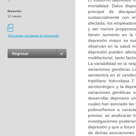
El trastorno depresivo 
---
mortalidad. Datos disp
principal de discapa
Duración:
12 meses
sustancialmente con el
afectada, los empleador
y ser menos propensos
tienen aumento en la 
Descargar resultado de búsqueda
depresión mayor se sui
observan en la salud m
depresión pueden afecta
Regresar
multifactorial, tanto fa
La variabilidad en la re
variaciones genéticas La
serotonina en el cerebr
triptófano hidroxilasa
serotonérgico y la depre
variaciones genéticas 
desarrollar depresión u
cuales han asociado las 
polimorfismos a caracte
previas; se analizarán 
investigaciones posterio
depresión y que a futuro
de dichas asociaciones 