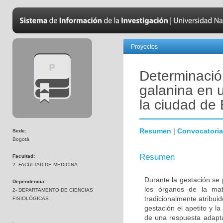
Proyectos
Determinación
galanina en 
la ciudad de
Resumen
|
Convocatoria
Sede:
Bogotá
Resumen
Facultad:
2- FACULTAD DE MEDICINA
Durante la gestación se
Dependencia:
los órganos de la mate
2- DEPARTAMENTO DE CIENCIAS
tradicionalmente atribui
FISIOLÓGICAS
gestación el apetito y l
de una respuesta adapta