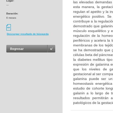
Lugar:
las elevadas demandas m
---
esta manera, la gesta
regulan el apetito y la
Duración:
energético positivo. 
6 meses
contribuye a la regulaci
demostrado que galanina
músculo esquelético y e
Descargar resultado de búsqueda
regulación de la homeos
periféricos y acelera la
membranas de los tejidos
Regresar
se ha demostrado que ga
células beta del páncrea
la diabetes mellitus t
expresión de galanina en
que los niveles de ga
gestacional al ser compa
galanina puede ser un 
homeostasis energética
estudio de cohorte longi
galanin a lo largo de 
resultados permitirán 
patológicos de la gestac