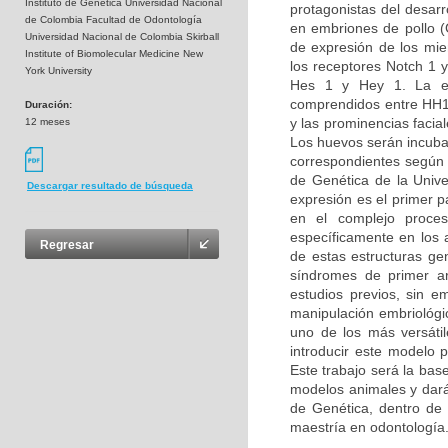
Instituto de Genética Universidad Nacional
protagonistas del desarro
de Colombia Facultad de Odontología
en embriones de pollo (G
Universidad Nacional de Colombia Skirball
de expresión de los miem
Institute of Biomolecular Medicine New
los receptores Notch 1 y
York University
Hes 1 y Hey 1. La ex
comprendidos entre HH14
Duración:
y las prominencias facia
12 meses
Los huevos serán incuba
correspondientes según l
de Genética de la Unive
Descargar resultado de búsqueda
expresión es el primer 
en el complejo proces
específicamente en los 
Regresar
de estas estructuras ge
síndromes de primer ar
estudios previos, sin e
manipulación embriológic
uno de los más versáti
introducir este modelo 
Este trabajo será la bas
modelos animales y dará 
de Genética, dentro de l
maestría en odontología