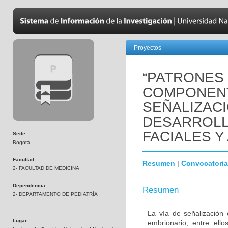
Proyectos
“PATRONES
COMPONENT
SEÑALIZAC
DESARROLL
FACIALES Y
Sede:
Bogotá
Facultad:
Resumen
|
Convocatoria
2- FACULTAD DE MEDICINA
Dependencia:
Resumen
2- DEPARTAMENTO DE PEDIATRÍA
La vía de señalización 
Lugar:
embrionario, entre ello