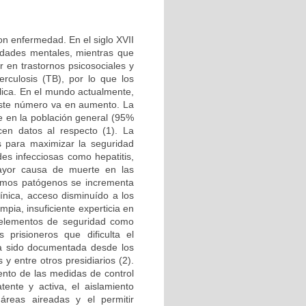
on enfermedad. En el siglo XVII
medades mentales, mientras que
r en trastornos psicosociales y
rculosis (TB), por lo que los
lica. En el mundo actualmente,
 este número va en aumento. La
e en la población general (95%
en datos al respecto (1). La
s para maximizar la seguridad
es infecciosas como hepatitis,
ayor causa de muerte en las
ismos patógenos se incrementa
línica, acceso disminuído a los
ia, insuficiente experticia en
e elementos de seguridad como
 prisioneros que dificulta el
ha sido documentada desde los
 y entre otros presidiarios (2).
iento de las medidas de control
tente y activa, el aislamiento
áreas aireadas y el permitir