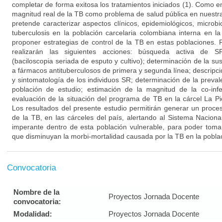
completar de forma exitosa los tratamientos iniciados (1). Como 
magnitud real de la TB como problema de salud pública en nuestra
pretende caracterizar aspectos clínicos, epidemiológicos, microb
tuberculosis en la población carcelaria colombiana interna en l
proponer estrategias de control de la TB en estas poblaciones. P
realizarán las siguientes acciones: búsqueda activa de SR;
(baciloscopia seriada de esputo y cultivo); determinación de la sus
a fármacos antituberculosos de primera y segunda línea; descripci
y sintomatología de los individuos SR; determinación de la prevale
población de estudio; estimación de la magnitud de la co-infe
evaluación de la situación del programa de TB en la cárcel La P
Los resultados del presente estudio permitirán generar un proce
de la TB, en las cárceles del país, alertando al Sistema Naciona
imperante dentro de esta población vulnerable, para poder toma
que disminuyan la morbi-mortalidad causada por la TB en la poblaci
Convocatoria
Nombre de la
Proyectos Jornada Docente
convocatoria:
Modalidad:
Proyectos Jornada Docente