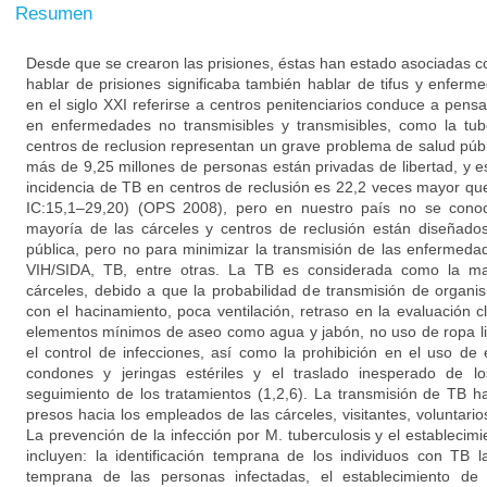
Resumen
Desde que se crearon las prisiones, éstas han estado asociadas c
hablar de prisiones significaba también hablar de tifus y enfer
en el siglo XXI referirse a centros penitenciarios conduce a pensa
en enfermedades no transmisibles y transmisibles, como la tube
centros de reclusion representan un grave problema de salud púb
más de 9,25 millones de personas están privadas de libertad, y
incidencia de TB en centros de reclusión es 22,2 veces mayor qu
IC:15,1–29,20) (OPS 2008), pero en nuestro país no se conoc
mayoría de las cárceles y centros de reclusión están diseñado
pública, pero no para minimizar la transmisión de las enfermedad
VIH/SIDA, TB, entre otras. La TB es considerada como la m
cárceles, debido a que la probabilidad de transmisión de organ
con el hacinamiento, poca ventilación, retraso en la evaluación c
elementos mínimos de aseo como agua y jabón, no uso de ropa limp
el control de infecciones, así como la prohibición en el uso d
condones y jeringas estériles y el traslado inesperado de los
seguimiento de los tratamientos (1,2,6). La transmisión de TB 
presos hacia los empleados de las cárceles, visitantes, voluntarios
La prevención de la infección por M. tuberculosis y el establecim
incluyen: la identificación temprana de los individuos con TB la
temprana de las personas infectadas, el establecimiento de 