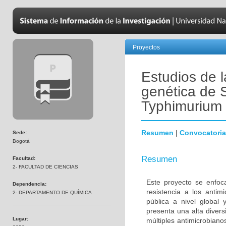
Proyectos
Estudios de l
genética de 
Typhimurium
Resumen
|
Convocatoria
Sede:
Bogotá
Resumen
Facultad:
2- FACULTAD DE CIENCIAS
Este proyecto se enfoc
Dependencia:
resistencia a los anti
2- DEPARTAMENTO DE QUÍMICA
pública a nivel globa
presenta una alta diver
Lugar:
múltiples antimicrobiano