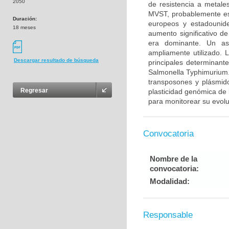
2050
de resistencia a metal
MVST, probablemente esta
Duración:
europeos y estadounid
18 meses
aumento significativo d
era dominante. Un aspe
ampliamente utilizado. 
Descargar resultado de búsqueda
principales determinante
Salmonella Typhimurium.
transposones y plásmido
Regresar
plasticidad genómica de 
para monitorear su evolu
Convocatoria
Nombre de la
convocatoria:
Modalidad:
Responsable