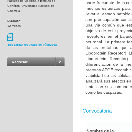
Facultad de Medicina e Instituto de
parte frecuente de la co
Genética, Universidad Nacional de
muchos esfuerzos para 
Colombia
llevar al estado patológ
son preocupación consta
Duración:
una vía común que esta
12 meses
objetivo de este proyec
receptores en el balan
neuronal. La primera fa
Descargar resultado de búsqueda
de las proteínas que 
Lipoprotein Receptor), 
Lipoprotein Receptor
Regresar
diferenciación de la lín
proteína APOE recombina
viabilidad de las célula
analizará sus efectos en
junto con sus component
como las caspasas.
Convocatoria
Nombre de la