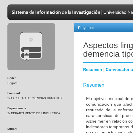
Proyectos
Aspectos ling
demencia tip
Resumen
|
Convocatoria
Sede:
Bogotá
Resumen
Facultad:
El objetivo principal de
2- FACULTAD DE CIENCIAS HUMANAS
comunicación que afec
Dependencia:
resultado de la enferme
2- DEPARTAMENTO DE LINGÜÍSTICA
características del pro
Alzheimer en relación c
indicadores tempranos de
Lugar:
no existen estos indicad