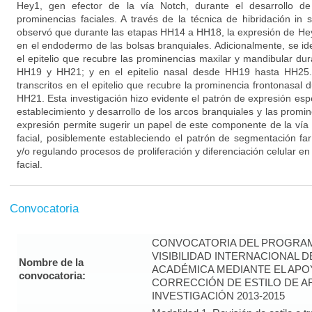
Hey1, gen efector de la vía Notch, durante el desarrollo de
prominencias faciales. A través de la técnica de hibridación in 
observó que durante las etapas HH14 a HH18, la expresión de He
en el endodermo de las bolsas branquiales. Adicionalmente, se ide
el epitelio que recubre las prominencias maxilar y mandibular dur
HH19 y HH21; y en el epitelio nasal desde HH19 hasta HH25. 
transcritos en el epitelio que recubre la prominencia frontonasal d
HH21. Esta investigación hizo evidente el patrón de expresión esp
establecimiento y desarrollo de los arcos branquiales y las promin
expresión permite sugerir un papel de este componente de la vía
facial, posiblemente estableciendo el patrón de segmentación f
y/o regulando procesos de proliferación y diferenciación celular en 
facial.
Convocatoria
CONVOCATORIA DEL PROGRAM
VISIBILIDAD INTERNACIONAL 
Nombre de la
ACADÉMICA MEDIANTE EL APO
convocatoria:
CORRECCIÓN DE ESTILO DE A
INVESTIGACIÓN 2013-2015