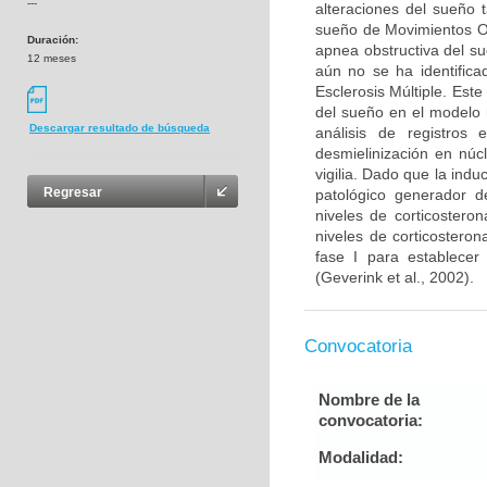
---
alteraciones del sueño 
sueño de Movimientos O
Duración:
apnea obstructiva del s
12 meses
aún no se ha identifica
Esclerosis Múltiple. Este
del sueño en el modelo 
Descargar resultado de búsqueda
análisis de registros 
desmielinización en núc
vigilia. Dado que la ind
Regresar
patológico generador de
niveles de corticostero
niveles de corticosteron
fase I para establecer
(Geverink et al., 2002).
Convocatoria
Nombre de la
convocatoria:
Modalidad: