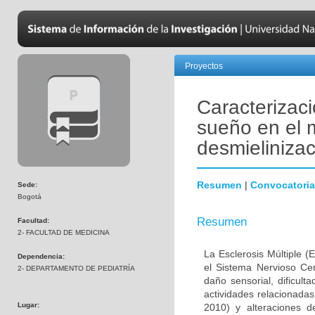
Proyectos
Caracterizaci
sueño en el 
desmielinizac
Resumen
|
Convocatoria
Sede:
Bogotá
Resumen
Facultad:
2- FACULTAD DE MEDICINA
La Esclerosis Múltiple 
Dependencia:
el Sistema Nervioso Cen
2- DEPARTAMENTO DE PEDIATRÍA
daño sensorial, dificult
actividades relacionada
Lugar:
2010) y alteraciones 