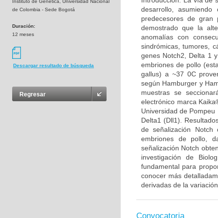
Introducción: La vía de 
Instituto de Genética, Universidad Nacional
desarrollo, asumiendo 
de Colombia - Sede Bogotá
predecesores de gran p
Duración:
demostrado que la alt
12 meses
anomalías con consecu
sindrómicas, tumores, cá
genes Notch2, Delta 1 y
embriones de pollo (est
Descargar resultado de búsqueda
gallus) a ~37 0C proven
según Hamburger y Hamil
muestras se seccionar
Regresar
electrónico marca Kaika®
Universidad de Pompeu F
Delta1 (Dll1). Resultado
de señalización Notch 
embriones de pollo, d
señalización Notch obten
investigación de Biolo
fundamental para propon
conocer más detalladamen
derivadas de la variación
Convocatoria