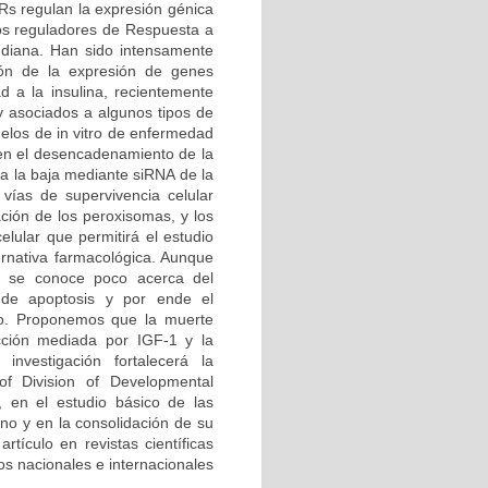
Rs regulan la expresión génica
os reguladores de Respuesta a
diana. Han sido intensamente
ión de la expresión de genes
d a la insulina, recientemente
 y asociados a algunos tipos de
elos de in vitro de enfermedad
en el desencadenamiento de la
 a la baja mediante siRNA de la
 vías de supervivencia celular
ación de los peroxisomas, y los
elular que permitirá el estudio
rnativa farmacológica. Aunque
, se conoce poco acerca del
 de apoptosis y por ende el
do. Proponemos que la muerte
cción mediada por IGF-1 y la
investigación fortalecerá la
 of Division of Developmental
, en el estudio básico de las
no y en la consolidación de su
rtículo en revistas científicas
s nacionales e internacionales