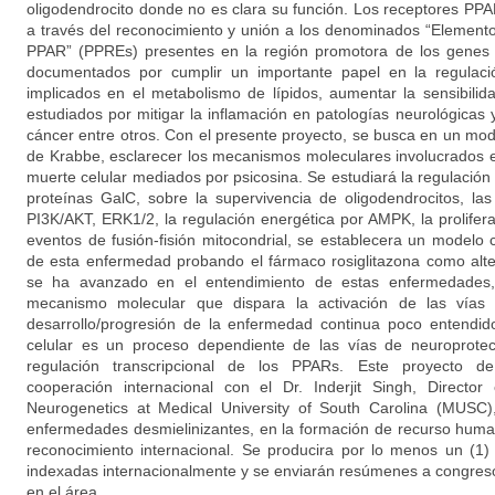
oligodendrocito donde no es clara su función. Los receptores PPA
a través del reconocimiento y unión a los denominados “Element
PPAR” (PPREs) presentes en la región promotora de los genes 
documentados por cumplir un importante papel en la regulac
implicados en el metabolismo de lípidos, aumentar la sensibilida
estudiados por mitigar la inflamación en patologías neurológicas
cáncer entre otros. Con el presente proyecto, se busca en un mod
de Krabbe, esclarecer los mecanismos moleculares involucrados 
muerte celular mediados por psicosina. Se estudiará la regulación
proteínas GalC, sobre la supervivencia de oligodendrocitos, las
PI3K/AKT, ERK1/2, la regulación energética por AMPK, la prolifer
eventos de fusión-fisión mitocondrial, se establecera un modelo c
de esta enfermedad probando el fármaco rosiglitazona como alte
se ha avanzado en el entendimiento de estas enfermedades
mecanismo molecular que dispara la activación de las vías
desarrollo/progresión de la enfermedad continua poco entendi
celular es un proceso dependiente de las vías de neuroprote
regulación transcripcional de los PPARs. Este proyecto de 
cooperación internacional con el Dr. Inderjit Singh, Director
Neurogenetics at Medical University of South Carolina (MUSC)
enfermedades desmielinizantes, en la formación de recurso huma
reconocimiento internacional. Se producira por lo menos un (1) a
indexadas internacionalmente y se enviarán resúmenes a congreso
en el área.