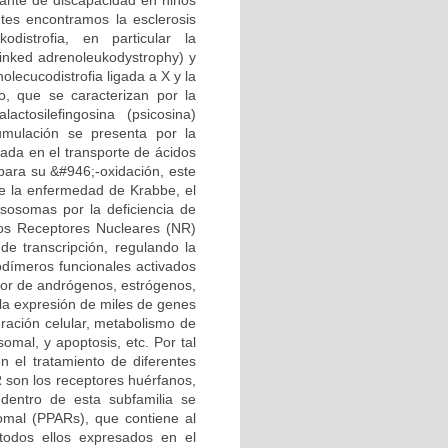
ante de discapacidad en niños
ntes encontramos la esclerosis
odistrofia, en particular la
linked adrenoleukodystrophy) y
lecucodistrofia ligada a X y la
, que se caracterizan por la
tosilefingosina (psicosina)
cumulación se presenta por la
rada en el transporte de ácidos
para su &#946;-oxidación, este
e la enfermedad de Krabbe, el
isosomas por la deficiencia de
Los Receptores Nucleares (NR)
de transcripción, regulando la
odímeros funcionales activados
ptor de andrógenos, estrógenos,
 la expresión de miles de genes
eración celular, metabolismo de
omal, y apoptosis, etc. Por tal
n el tratamiento de diferentes
R son los receptores huérfanos,
dentro de esta subfamilia se
somal (PPARs), que contiene al
odos ellos expresados en el