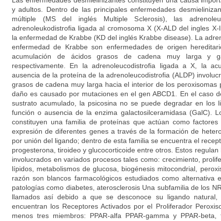
Las enfermedades desmielinizantes constituyen una causa import
y adultos. Dentro de las principales enfermedades desmieliniza
múltiple (MS del inglés Multiple Sclerosis), las adrenoleuk
adrenoleukodistrofia ligada al cromosoma X (X-ALD del ingles X-
la enfermedad de Krabbe (KD del inglés Krabbe disease). La adreno
enfermedad de Krabbe son enfermedades de origen hereditario
acumulación de ácidos grasos de cadena muy larga y galac
respectivamente. En la adrenoleucodistrofia ligada a X, la a
ausencia de la proteína de la adrenoleucodistrofia (ALDP) involuc
grasos de cadena muy larga hacia el interior de los peroxisomas 
daño es causado por mutaciones en el gen ABCD1. En el caso d
sustrato acumulado, la psicosina no se puede degradar en los l
función o ausencia de la enzima galactosilceramidasa (GalC). 
constituyen una familia de proteínas que actúan como factores 
expresión de diferentes genes a través de la formación de heter
por unión del ligando; dentro de esta familia se encuentra el rece
progesterona, tiroideo y glucocorticoide entre otros. Estos regulan
involucrados en variados procesos tales como: crecimiento, prolif
lípidos, metabolismos de glucosa, biogénesis mitocondrial, peroxis
razón son blancos farmacológicos estudiados como alternativa e
patologías como diabetes, aterosclerosis Una subfamilia de los N
llamados así debido a que se desconoce su ligando natural, 
encuentran los Receptores Activados por el Proliferador Peroxi
menos tres miembros: PPAR-alfa PPAR-gamma y PPAR-beta, t