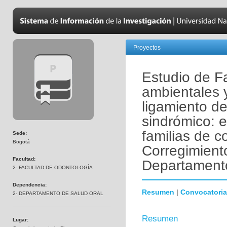
Proyectos
Estudio de Fa
ambientales 
ligamiento de
sindrómico: 
familias de 
Sede:
Bogotá
Corregimiento
Facultad:
Departament
2- FACULTAD DE ODONTOLOGÍA
Dependencia:
Resumen
|
Convocatoria
2- DEPARTAMENTO DE SALUD ORAL
Resumen
Lugar: