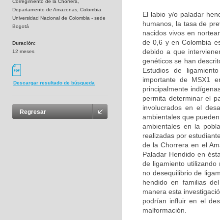
Corregimiento de la Chorrera,
Departamento de Amazonas, Colombia.
El labio y/o paladar he
Universidad Nacional de Colombia - sede
humanos, la tasa de pre
Bogotá
nacidos vivos en nortea
de 0,6 y en Colombia e
Duración:
debido a que interviene
12 meses
genéticos se han descri
Estudios de ligamient
importante de MSX1 en 
Descargar resultado de búsqueda
principalmente indígena
permita determinar el p
involucrados en el des
Regresar
ambientales que pueden a
ambientales en la pobl
realizadas por estudiant
de la Chorrera en el Am
Paladar Hendido en ésta
de ligamiento utilizand
no desequilibrio de lig
hendido en familias de
manera esta investigació
podrían influir en el de
malformación.