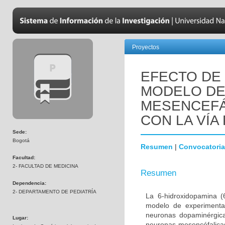
Proyectos
EFECTO DE 
MODELO DE
MESENCEFÁ
CON LA VÍA 
Sede:
Bogotá
Resumen
|
Convocatoria
Facultad:
2- FACULTAD DE MEDICINA
Resumen
Dependencia:
2- DEPARTAMENTO DE PEDIATRÍA
La 6-hidroxidopamina 
modelo de experimenta
neuronas dopaminérgica
Lugar:
neuronas mesencéfalicas