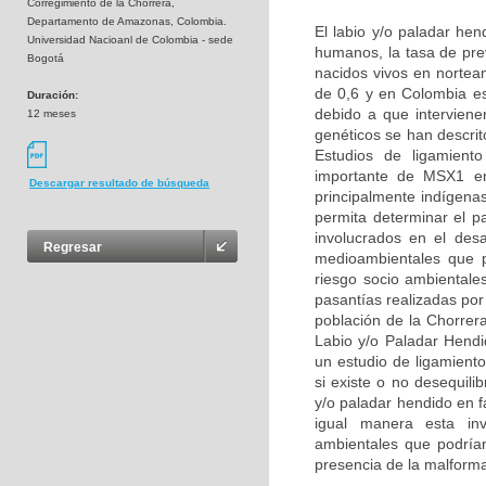
Corregimiento de la Chorrera,
Departamento de Amazonas, Colombia.
El labio y/o paladar he
Universidad Nacioanl de Colombia - sede
humanos, la tasa de pre
Bogotá
nacidos vivos en nortea
de 0,6 y en Colombia e
Duración:
debido a que interviene
12 meses
genéticos se han descri
Estudios de ligamient
importante de MSX1 en 
Descargar resultado de búsqueda
principalmente indígena
permita determinar el p
involucrados en el des
Regresar
medioambientales que p
riesgo socio ambientale
pasantías realizadas por
población de la Chorrer
Labio y/o Paladar Hend
un estudio de ligamient
si existe o no desequil
y/o paladar hendido en 
igual manera esta inve
ambientales que podrían 
presencia de la malform