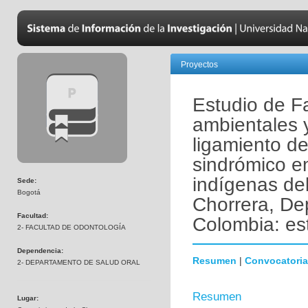
Proyectos
Estudio de Fa
ambientales 
ligamiento de
sindrómico e
indígenas del
Sede:
Bogotá
Chorrera, D
Facultad:
Colombia: es
2- FACULTAD DE ODONTOLOGÍA
Dependencia:
Resumen
|
Convocatoria
2- DEPARTAMENTO DE SALUD ORAL
Resumen
Lugar: