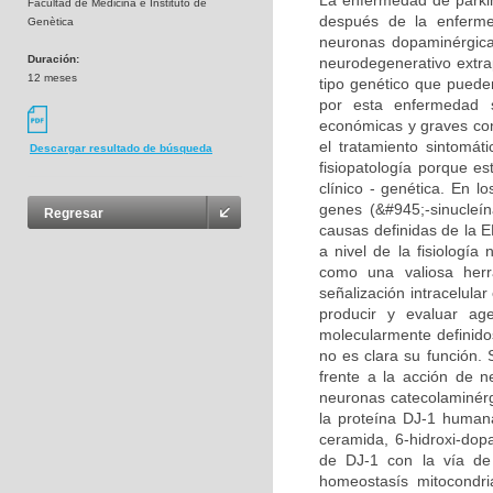
La enfermedad de parki
Facultad de Medicina e Instituto de
después de la enferme
Genètica
neuronas dopaminérgica
Duración:
neurodegenerativo extra
12 meses
tipo genético que puede
por esta enfermedad 
económicas y graves cons
el tratamiento sintomát
Descargar resultado de búsqueda
fisiopatología porque 
clínico - genética. En l
genes (&#945;-sinucleí
Regresar
causas definidas de la E
a nivel de la fisiologí
como una valiosa herr
señalización intracelula
producir y evaluar ag
molecularmente definido
no es clara su función.
frente a la acción de 
neuronas catecolaminérgi
la proteína DJ-1 humana
ceramida, 6-hidroxi-dop
de DJ-1 con la vía de
homeostasís mitocondri