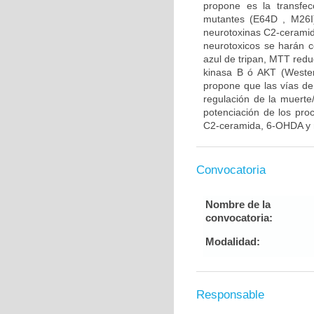
propone es la transfe
mutantes (E64D , M26I)
neurotoxinas C2-ceramid
neurotoxicos se harán co
azul de tripan, MTT reduc
kinasa B ó AKT (Western
propone que las vías de
regulación de la muerte/
potenciación de los pro
C2-ceramida, 6-OHDA y r
Convocatoria
Nombre de la
convocatoria:
Modalidad:
Responsable