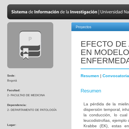
Proyectos
EFECTO DE 
EN MODELOS
ENFERMEDA
Resumen
|
Convocatoria
Sede:
Bogotá
Resumen
Facultad:
2- FACULTAD DE MEDICINA
La pérdida de la mielin
Dependencia:
dispersión temporal, inh
2- DEPARTAMENTO DE PATOLOGÍA
la conducción, lo cua
leucodistrofias, ejemplo
Lugar:
Krabbe (EK), estas en