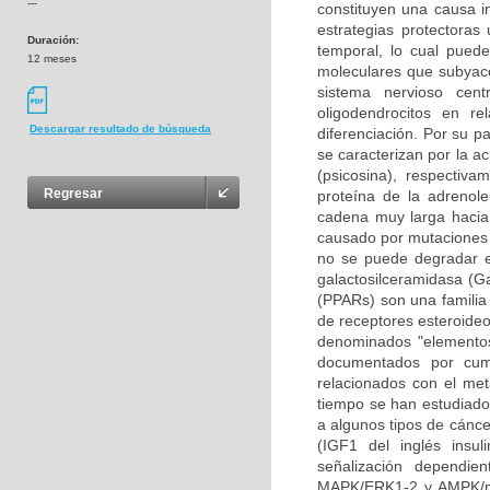
---
constituyen una causa i
estrategias protectoras
Duración:
temporal, lo cual pued
12 meses
moleculares que subyace
sistema nervioso cen
oligodendrocitos en re
Descargar resultado de búsqueda
diferenciación. Por su p
se caracterizan por la a
(psicosina), respectiv
Regresar
proteína de la adrenole
cadena muy larga hacia 
causado por mutaciones 
no se puede degradar en
galactosilceramidasa (Ga
(PPARs) son una familia 
de receptores esteroideo
denominados "elementos
documentados por cump
relacionados con el met
tiempo se han estudiado 
a algunos tipos de cáncer
(IGF1 del inglés insul
señalización dependie
MAPK/ERK1-2 y AMPK/mT