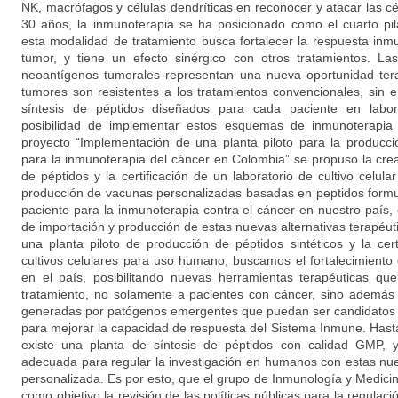
NK, macrófagos y células dendríticas en reconocer y atacar las cé
30 años, la inmunoterapia se ha posicionado como el cuarto pila
esta modalidad de tratamiento busca fortalecer la respuesta inm
tumor, y tiene un efecto sinérgico con otros tratamientos. L
neoantígenos tumorales representan una nueva oportunidad ter
tumores son resistentes a los tratamientos convencionales, sin e
síntesis de péptidos diseñados para cada paciente en laborat
posibilidad de implementar estos esquemas de inmunoterapia
proyecto “Implementación de una planta piloto para la producc
para la inmunoterapia del cáncer en Colombia” se propuso la crea
de péptidos y la certificación de un laboratorio de cultivo celul
producción de vacunas personalizadas basadas en peptidos formu
paciente para la inmunoterapia contra el cáncer en nuestro país, c
de importación y producción de estas nuevas alternativas terapéu
una planta piloto de producción de péptidos sintéticos y la cert
cultivos celulares para uso humano, buscamos el fortalecimiento d
en el país, posibilitando nuevas herramientas terapéuticas qu
tratamiento, no solamente a pacientes con cáncer, sino ademá
generadas por patógenos emergentes que puedan ser candidatos
para mejorar la capacidad de respuesta del Sistema Inmune. Has
existe una planta de síntesis de péptidos con calidad GMP, y
adecuada para regular la investigación en humanos con estas nu
personalizada. Es por esto, que el grupo de Inmunología y Medici
como objetivo la revisión de las políticas públicas para la regulaci