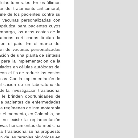
lulas tumorales. En los últimos
r del tratamiento antitumoral,
une de los pacientes contra su
as vacunas personalizadas con
apéutica para pacientes cuyos
mbargo, los altos costos de la
orios certificados limitan la
 en el país. En el marco del
ión de vacunas personalizadas
ción de una planta de síntesis
ar para la implementación de la
lados en células autólogas del
on el fin de reducir los costos
ticas. Con la implementación de
ificación de un laboratorio de
e la investigación traslacional
e le brinden oportunidades de
s a pacientes de enfermedades
 a regímenes de inmunoterapia
ta el momento, en Colombia, no
 no existe la reglamentación
evas herramientas de medicina
na Traslacional se ha propuesto
ón de las terapias biológicas en