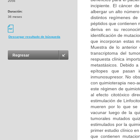
2056
incipiente. El cáncer 
albergar un alto número
Duración:
36 meses
distintos regímenes de
péptidos que contienen 
deriva en su reconoci
identificación de mutaci
Descargar resultado de búsqueda
que incorporan estas mu
Muestra de lo anterior
transcriptoma del tumo
Regresar
respuesta clínica impo
metastásicos. Debido a
epítopes que pasan i
inmunosupresor. No obst
con quimioterapia neo-a
este régimen de quimiote
al efecto citotóxico di
estimulación de Linfoci
mueren por lo que se 
vacunar luego de la qui
tumorales mutados quizá
estimulados por la quimi
primer estudio clínico 
que contienen mutacio