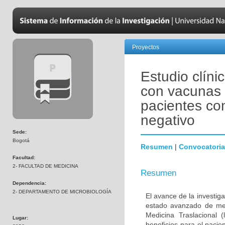
Proyectos
Estudio clíni
con vacunas 
pacientes co
negativo
Sede:
Bogotá
Resumen
|
Convocatoria
Facultad:
2- FACULTAD DE MEDICINA
Resumen
Dependencia:
2- DEPARTAMENTO DE MICROBIOLOGÍA
El avance de la investig
estado avanzado de met
Medicina Traslacional 
Lugar:
beneficios para el pacie