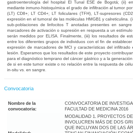
gastroenterología del hospital El Tunal ESE de Bogotá; (ii) e
mediante inmuno-histoquímica el grado de infiltración al tumor por
(LT) CD8+; LT CD4+; LT foliculares (TFH), LT-supresores (C
expresión en el tumoral de las moléculas HMGB1 y calreticulina. (iii
sub-poblaciones de linfocitos T anotadas presentes en sangre
marcadores de activación o supresión en respuesta a un estímul
serán medidos por ELISA. Finalmente, (iii) los resultados de e
entre los diferentes grupos de individuos con el fin de establecer
expresión de marcadores de MCI y características del infiltrado
lesión. Esperamos que los resultados de este proyecto contribuyan 
para el diagnóstico temprano del cáncer gástrico y a la generaci
de si en este tumor existe o no relación entre la respuesta de cé
in-situ vs. en sangre.
Convocatoria
Nombre de la
CONVOCATORIA DE INVESTIGA
convocatoria:
FACULTAD DE MEDICINA 2016
MODALIDAD 1. PROYECTOS DE
INVOLUCREN MÁS DE DOS GR
QUE INCLUYAN DOS DE LAS Á