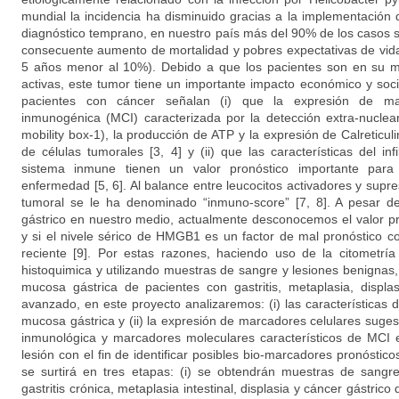
mundial la incidencia ha disminuido gracias a la implementación 
diagnóstico temprano, en nuestro país más del 90% de los casos s
consecuente aumento de mortalidad y pobres expectativas de vida
5 años menor al 10%). Debido a que los pacientes son en su m
activas, este tumor tiene un importante impacto económico y socia
pacientes con cáncer señalan (i) que la expresión de ma
inmunogénica (MCI) caracterizada por la detección extra-nucle
mobility box-1), la producción de ATP y la expresión de Calreticuli
de células tumorales [3, 4] y (ii) que las características del inf
sistema inmune tienen un valor pronóstico importante para 
enfermedad [5, 6]. Al balance entre leucocitos activadores y supres
tumoral se le ha denominado “inmuno-score” [7, 8]. A pesar de 
gástrico en nuestro medio, actualmente desconocemos el valor p
y si el nivele sérico de HMGB1 es un factor de mal pronóstico c
reciente [9]. Por estas razones, haciendo uso de la citometría
histoquimica y utilizando muestras de sangre y lesiones benignas
mucosa gástrica de pacientes con gastritis, metaplasia, displas
avanzado, en este proyecto analizaremos: (i) las características de
mucosa gástrica y (ii) la expresión de marcadores celulares suges
inmunológica y marcadores moleculares característicos de MCI e
lesión con el fin de identificar posibles bio-marcadores pronóstico
se surtirá en tres etapas: (i) se obtendrán muestras de sangr
gastritis crónica, metaplasia intestinal, displasia y cáncer gástrico d