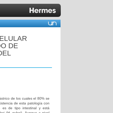
CELULAR
DO DE
DEL
trico de los cuales el 80% se
xistencia de esta patología con
 es de tipo intestinal y está
ori (H. pylori). Aunque a nivel