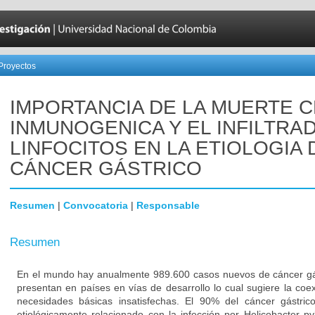
Proyectos
IMPORTANCIA DE LA MUERTE 
INMUNOGENICA Y EL INFILTRA
LINFOCITOS EN LA ETIOLOGIA 
CÁNCER GÁSTRICO
Resumen
|
Convocatoria
|
Responsable
Resumen
En el mundo hay anualmente 989.600 casos nuevos de cáncer gás
presentan en países en vías de desarrollo lo cual sugiere la coe
necesidades básicas insatisfechas. El 90% del cáncer gástrico
etiológicamente relacionado con la infección por Helicobacter pyl