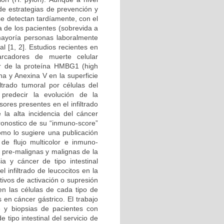
de estrategias de prevención y
e detectan tardíamente, con el
 de los pacientes (sobrevida a
ayoría personas laboralmente
l [1, 2]. Estudios recientes en
rcadores de muerte celular
ar de la proteína HMBG1 (high
na y Anexina V en la superficie
iltrado tumoral por células del
predecir la evolución de la
ores presentes en el infiltrado
la alta incidencia del cáncer
ronostico de su “inmuno-score”
omo lo sugiere una publicación
 de flujo multicolor e inmuno-
, pre-malignas y malignas de la
ia y cáncer de tipo intestinal
l infiltrado de leucocitos en la
tivos de activación o supresión
n las células de cada tipo de
s en cáncer gástrico. El trabajo
e y biopsias de pacientes con
e tipo intestinal del servicio de