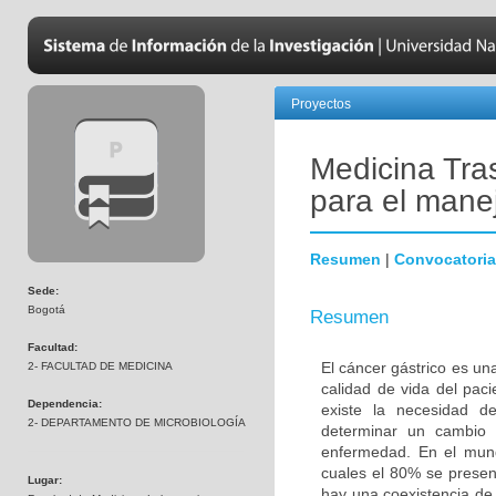
Proyectos
Medicina Tra
para el manej
Resumen
|
Convocatoria
Sede:
Bogotá
Resumen
Facultad:
El cáncer gástrico es un
2- FACULTAD DE MEDICINA
calidad de vida del pac
Dependencia:
existe la necesidad d
2- DEPARTAMENTO DE MICROBIOLOGÍA
determinar un cambio 
enfermedad. En el mun
cuales el 80% se presen
Lugar:
hay una coexistencia de