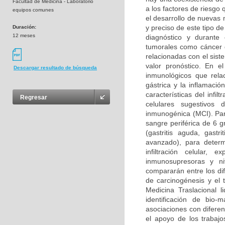
Facultad de Medicina - Laboratorio
a los factores de riesgo
equipos comunes
el desarrollo de nuevas
y preciso de este tipo d
Duración:
12 meses
diagnóstico y durante
tumorales como cáncer d
relacionadas con el sis
valor pronóstico. En e
Descargar resultado de búsqueda
inmunológicos que rela
gástrica y la inflamació
características del infi
Regresar
celulares sugestivos 
inmunogénica (MCI). Para
sangre periférica de 6 g
(gastritis aguda, gastri
avanzado), para determ
infiltración celular,
inmunosupresoras y ni
compararán entre los dif
de carcinogénesis y el 
Medicina Traslacional l
identificación de bio-
asociaciones con difere
el apoyo de los trabajo