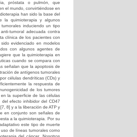
ria, próstata o pulmón, que
en el mundo, convirtiéndose en
dioterapia han sido la base del
e la quimioterapia y algunos
s tumorales induciendo un tipo
 anti-tumoral adecuada contra
a clínica de los pacientes con
 sido evidenciado en modelos
tados con algunos agentes de
ugiere que la quimioterapia en
éuticas cuando se compara con
ias señalan que la apoptosis de
ntración de antígenos tumorales
por células dendríticas (CDs) y
eficientemente la respuesta de
inmunogenicidad de los tumores
en la superficie de las células
 del efecto inhibidor del CD47
7, 8] y a la liberación de ATP y
ue en conjunto son señales de
esta a la quimioterapia. Por su
adaptativo este tipo de muerte
l uso de líneas tumorales como
oterapia del cáncer. Nosotros