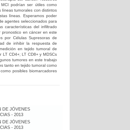
r MCI podrían ser útiles como
 líneas tumorales con distintos
stas líneas. Esperamos poder
 de agentes seleccionados para
 características del infiltrado
r pronostico en cáncer en este
res por Células Supresoras de
ad de inhibir la respuesta de
medición en tejido tumoral de
 por LT CD4+; LT CD8+ y MDSCs
lgunos tumores en este trabajo
 tanto en tejido tumoral como
r como posibles biomarcadores
N DE JÓVENES
IAS - 2013
N DE JÓVENES
IAS - 2013