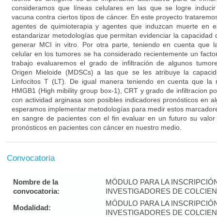
consideramos que líneas celulares en las que se logre induci
vacuna contra ciertos tipos de cáncer. En este proyecto trataremos
agentes de quimioterapia y agentes que induzcan muerte en e
estandarizar metodologías que permitan evidenciar la capacidad
generar MCI in vitro. Por otra parte, teniendo en cuenta que las
celular en los tumores se ha considerado recientemente un facto
trabajo evaluaremos el grado de infiltración de algunos tumo
Origen Mieloide (MDSCs) a las que se les atribuye la capacid
Linfocitos T (LT). De igual manera teniendo en cuenta que la 
HMGB1 (High mibility group box-1), CRT y grado de infiltracion
con actividad arginasa son posibles indicadores pronósticos en a
esperamos implementar metodologías para medir estos marcadores
en sangre de pacientes con el fin evaluar en un futuro su valo
pronósticos en pacientes con cáncer en nuestro medio.
Convocatoria
Nombre de la
MÓDULO PARA LA INSCRIPCIÓ
convocatoria:
INVESTIGADORES DE COLCIENC
MÓDULO PARA LA INSCRIPCIÓ
Modalidad:
INVESTIGADORES DE COLCIENC