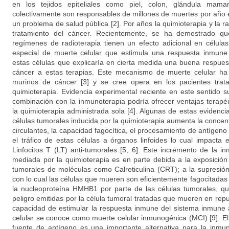
en los tejidos epiteliales como piel, colon, glándula mama
colectivamente son responsables de millones de muertes por año 
un problema de salud pública [2]. Por años la quimioterapia y la ra
tratamiento del cáncer. Recientemente, se ha demostrado qu
regímenes de radioterapia tienen un efecto adicional en célula
especial de muerte celular que estimula una respuesta inmune
estas células que explicaría en cierta medida una buena respuest
cáncer a estas terapias. Este mecanismo de muerte celular ha
murinos de cáncer [3] y se cree opera en los pacientes tra
quimioterapia. Evidencia experimental reciente en este sentido s
combinación con la inmunoterapia podría ofrecer ventajas terap
la quimioterapia administrada sola [4]. Algunas de estas evidenc
células tumorales inducida por la quimioterapia aumenta la conce
circulantes, la capacidad fagocítica, el procesamiento de antígeno 
el tráfico de estas células a órganos linfoides lo cual impacta 
Linfocitos T (LT) anti-tumorales [5, 6]. Este incremento de la 
mediada por la quimioterapia es en parte debida a la exposición 
tumorales de moléculas como Calreticulina (CRT); a la supresión
con lo cual las células que mueren son eficientemente fagocitadas [
la nucleoproteína HMHB1 por parte de las células tumorales, q
peligro emitidas por la célula tumoral tratadas que mueren en repu
capacidad de estimular la respuesta inmune del sistema inmune 
celular se conoce como muerte celular inmunogénica (MCI) [9]. E
fuente de antígeno es una importante alternativa para la inmun