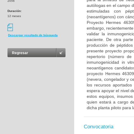
2056
autólogas en el campo d
estimuladas con pép
Duración:
12 meses
(neoantígenos) con cánc
Proyecto Hermes 46309
embargo, recientemente 
validar la inmunogenic
Descargar resultado de búsqueda
paciente. De otra parte
producción de péptidos 
presente proyecto propo
Regresar
repertorio (número de 
inmunogenicidad in vitr
neoantígenos candidatos
proyecto Hermes 46309.
(nevera, congelador y ce
los recursos aportados
espera apoyar el nivel d
estos equipos, insumos
quien estará a cargo de
dicha planta piloto para 
Convocatoria