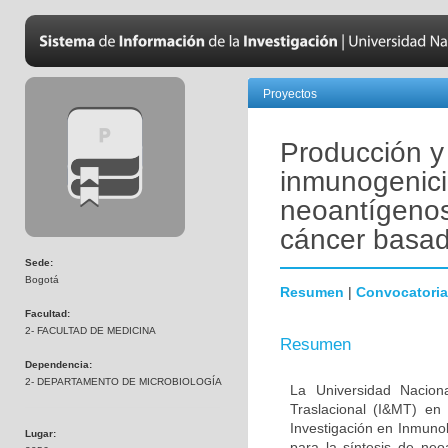
Proyectos
Producción y 
inmunogenic
neoantígenos
cáncer basad
Sede:
Bogotá
Resumen
|
Convocatoria
Facultad:
2- FACULTAD DE MEDICINA
Resumen
Dependencia:
2- DEPARTAMENTO DE MICROBIOLOGÍA
La Universidad Nacion
Traslacional (I&MT) en
Investigación en Inmuno
Lugar:
para la síntesis de n